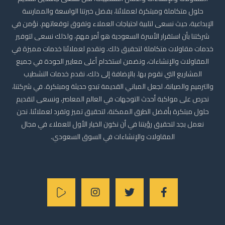
حلول متكاملة ومبتكرة لعملائنا، بفضل خبرتنا الواسعة والممارسة
الإبداعية، حيث نسعى لتلبية احتياجات العملاء وتفوق توقعاتهم. نؤمن في
شركتنا بأن استقرار الأسرة السعودية هو أمر مهم، ولذلك نسعى لتوفير
خدمات مقاولات متكاملة لتحقيق ذلك. ونقدم لعملائنا خدمات مميزة في
المقاولات والإنشاءات، ونضمن استخدام أعلى معايير الجودة في جميع
المشاريع التي نقوم بها. بالإضافة إلى ذلك، نقدم خدمات التشطيب
والترميم والصيانة، لجعل المباني القديمة تبدو حديثة ومبتكرة. في شركتنا،
نحرص على مواكبة أحدث التوجهات في العالم المعاصر، ونسعى لتقديم
حلول مبتكرة بأفضل الطرق الممكنة، لتحقيق تميز وتفرد لعملائنا. نحن
نعمل بجد لتحقيق رؤيتنا في أن نكون الخيار الأول للعملاء في مجال
المقاولات والإنشاءات في السوق السعودي.