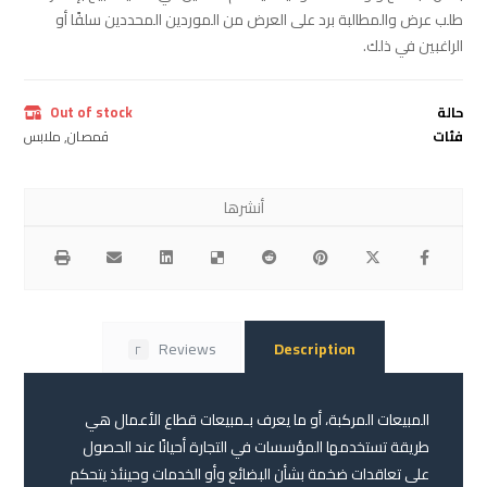
طلب عرض والمطالبة برد على العرض من الموردين المحددين سلفًا أو
الراغبين في ذلك.
حالة
Out of stock
فئات
قمصان
,
ملابس
Reviews
Description
٢
المبيعات المركبة، أو ما يعرف بـمبيعات قطاع الأعمال هي
طريقة تستخدمها المؤسسات في التجارة أحيانًا عند الحصول
على تعاقدات ضخمة بشأن البضائع وأو الخدمات وحينئذ يتحكم