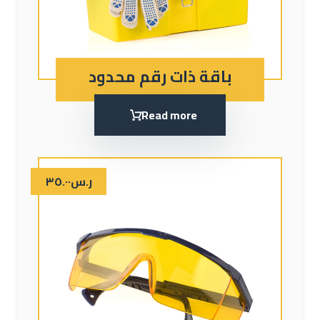
باقة ذات رقم محدود
Read more
ر.س
٣٥.٠٠