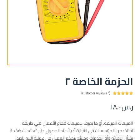
الحزمة الخاصة ٢
customer reviews)
٢
(
٥.٠٠
Rated
٢
ر.س
١٨.٠٠
out of ٥
based on
customer
ratings
المبيعات المركبة، أو ما يعرف بـمبيعات قطاع الأعمال هي طريقة
تستخدمها المؤسسات في التجارة أحيانًا عند الحصول على تعاقدات ضخمة
بشأن البضائع وأو الخدمات وحينئذ يتحكم العميل في عملية البيع بإصدار