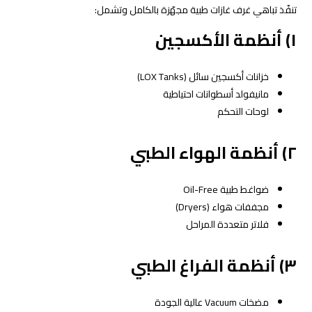
تنفّذ تباهي غرف غازات طبية مجهّزة بالكامل وتشمل:
١) أنظمة الأكسجين
خزانات أكسجين سائل (LOX Tanks)
مانيفولد أسطوانات احتياطية
لوحات التحكم
٢) أنظمة الهواء الطبي
ضواغط طبية Oil-Free
مجففات هواء (Dryers)
فلاتر متعددة المراحل
٣) أنظمة الفراغ الطبي
مضخات Vacuum عالية الجودة