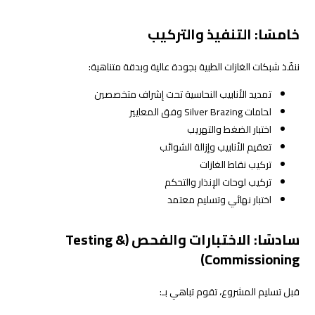
خامسًا: التنفيذ والتركيب
ننفّذ شبكات الغازات الطبية بجودة عالية وبدقة متناهية:
تمديد الأنابيب النحاسية تحت إشراف متخصصين
لحامات Silver Brazing وفق المعايير
اختبار الضغط والتهريب
تعقيم الأنابيب وإزالة الشوائب
تركيب نقاط الغازات
تركيب لوحات الإنذار والتحكم
اختبار نهائي وتسليم معتمد
سادسًا: الاختبارات والفحص (Testing &
Commissioning)
قبل تسليم المشروع، تقوم تباهي بـ: