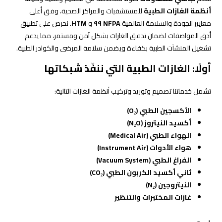
أنظمة الغازات الطبية
للمستشفيات والمراكز الصحية، وفق أعلى
معايير الجودة والسلامة العالمية
NFPA ٩٩
و
HTM
. نحرص على تطبيق
أدق المواصفات لضمان تدفق الغازات بشكل آمن ومستمر، مما يدعم
تشغيل المنشآت الطبية بكفاءة ويضمن سلامة المرضى والكوادر الطبية.
أولًا: الغازات الطبية التي ننفّذ شبكاتها
تشمل خدماتنا تصميم وتوريد وتركيب أنظمة الغازات التالية:
الأكسجين الطبي (O₂)
أكسيد النيتروز (N₂O)
الهواء الطبي (Medical Air)
هواء الأدوات (Instrument Air)
الفراغ الطبي (Vacuum System)
ثاني أكسيد الكربون الطبي (CO₂)
النيتروجين (N₂)
غازات المختبرات والتنظير