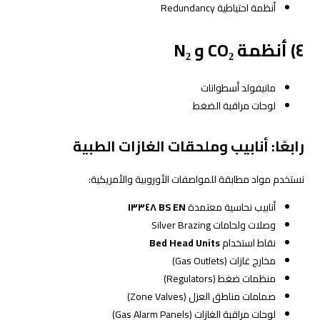
أنظمة احتياطية Redundancy
٤) أنظمة CO₂ و N₂
مانيفولد أسطوانات
لوحات مراقبة الضغط
رابعًا: أنابيب وملحقات الغازات الطبية
نستخدم مواد مطابقة للمواصفات الأوروبية والأمريكية:
أنابيب نحاسية معتمدة
BS EN ١٣٣٤٨
وصلات ولحامات Silver Brazing
نقاط استخدام
Bed Head Units
مخارج غازات (Gas Outlets)
منظمات ضغط (Regulators)
صمامات مناطق العزل (Zone Valves)
لوحات مراقبة الغازات (Gas Alarm Panels)