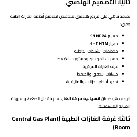
ثانيًا: التصميم الهندسي
تعتمد تباهي على فريق هندسي متخصص لتصميم أنظمة الغازات الطبية
وفق:
معايير
NFPA ٩٩
معيار
HTM ٠٢-٠١
مخططات الشبكات الداخلية
مسارات المواسير ومستويات الضغط
غرف الغازات المركزية
حسابات التدفق والضغط
تحديد أحجام الخزانات والمانيفولد
الهدف هو ضمان
انسيابية حركة الغاز
، عدم فقدان الضغط، وسهولة
الصيانة المستقبلية.
ثالثًا: غرفة الغازات الطبية (Central Gas Plant
Room)